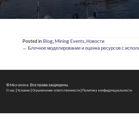
Posted in
Blog
,
Mining Events
,
Новости
← Блочное моделирование и оценка ресурсов с испол
Posts
navigation
© Micromine. Все права защищены.
|
|
|
О нас
Условия
Ограничение ответственности
Политика конфиденциальности