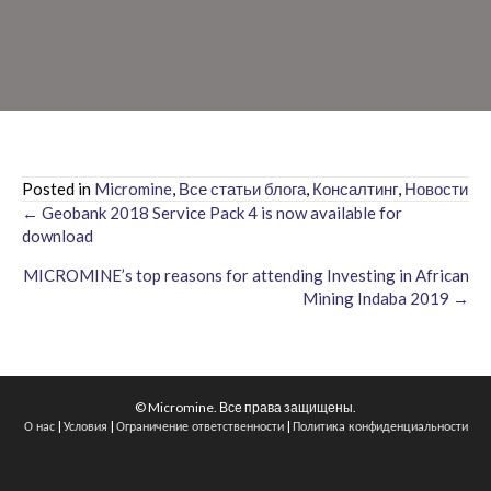
Posted in
Micromine
,
Все статьи блога
,
Консалтинг
,
Новости
← Geobank 2018 Service Pack 4 is now available for
Posts
download
navigation
MICROMINE’s top reasons for attending Investing in African
Mining Indaba 2019 →
© Micromine. Все права защищены.
|
|
|
О нас
Условия
Ограничение ответственности
Политика конфиденциальности