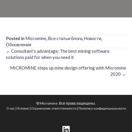
Posted in
Micromine
,
Все статьи блога
,
Новости
,
Обновления
← Consultant’s advantage: The best mining software
Posts
solutions paid for when you need it
navigation
MICROMINE steps up mine design offering with Micromine
2020 →
© Micromine. Все права защищены.
|
|
|
О нас
Условия
Ограничение ответственности
Политика конфиденциальности