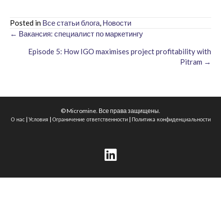
Posted in
Все статьи блога
,
Новости
← Вакансия: специалист по маркетингу
Posts
Episode 5: How IGO maximises project profitability with
navigation
Pitram →
© Micromine. Все права защищены.
|
|
|
О нас
Условия
Ограничение ответственности
Политика конфиденциальности