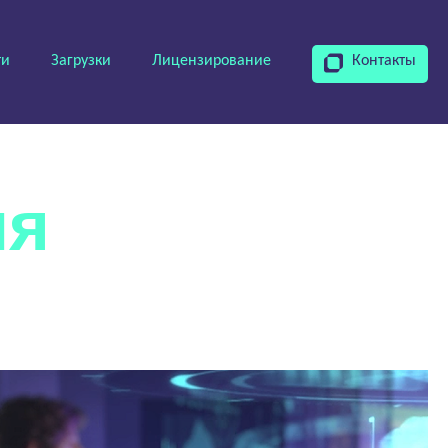
ти
Загрузки
Лицензирование
Контакты
олюции
ия