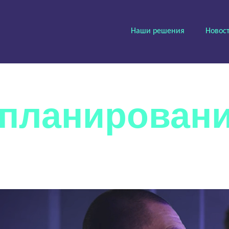
Наши решения
Новос
йтесь к рев
 планирован