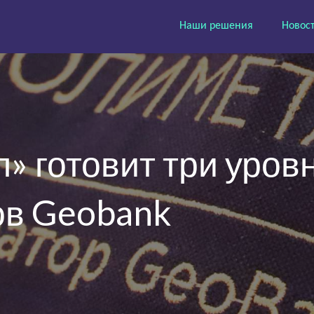
Наши решения
Новос
» готовит три уров
ов Geobank