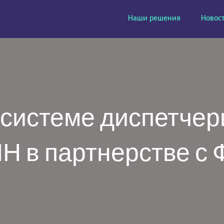
Наши решения
Новос
 системе диспетче
 в партнерстве с 