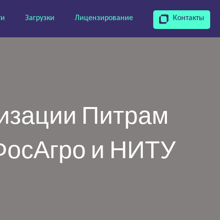
ти
Загрузки
Лицензирование
Контакты
ризации Питрам
ФосАгро и НИТУ