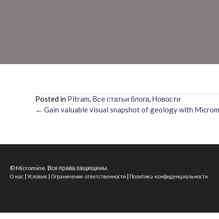
Posted in
Pitram
,
Все статьи блога
,
Новости
← Gain valuable visual snapshot of geology with Microm
Posts
navigation
© Micromine. Все права защищены.
|
|
|
О нас
Условия
Ограничение ответственности
Политика конфиденциальности