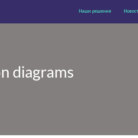
Наши решения
Новос
on diagrams