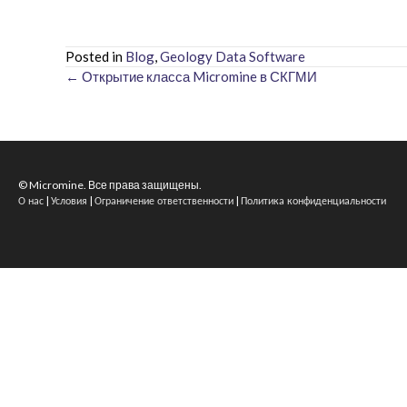
Posted in
Blog
,
Geology Data Software
← Открытие класса Micromine в СКГМИ
Posts
navigation
© Micromine. Все права защищены.
|
|
|
О нас
Условия
Ограничение ответственности
Политика конфиденциальности