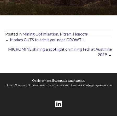
Posted in
Mining Optimisation
,
Pitram
,
Новости
← It takes GUTS to admit you need GROWTH
Posts
MICROMINE shining a spotlight on mining tech at Austmine
navigation
2019 →
© Micromine. Все права защищены.
|
|
|
О нас
Условия
Ограничение ответственности
Политика конфиденциальности