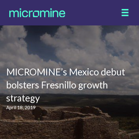
MICROMINE’s Mexico debut
bolsters Fresnillo growth
strategy
April 18, 2019