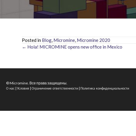
Posted in
Blog
,
Micromine
,
Micromine 2020
← Hola! MICROMINE opens new office in Mexico
Posts
navigation
© Micromine. Все права защищены.
|
|
|
О нас
Условия
Ограничение ответственности
Политика конфиденциальности