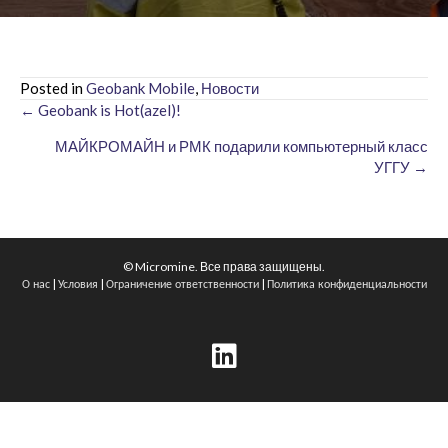
Posted in
Geobank Mobile
,
Новости
← Geobank is Hot(azel)!
Posts
МАЙКРОМАЙН и РМК подарили компьютерный класс
navigation
УГГУ →
© Micromine. Все права защищены.
|
|
|
О нас
Условия
Ограничение ответственности
Политика конфиденциальности