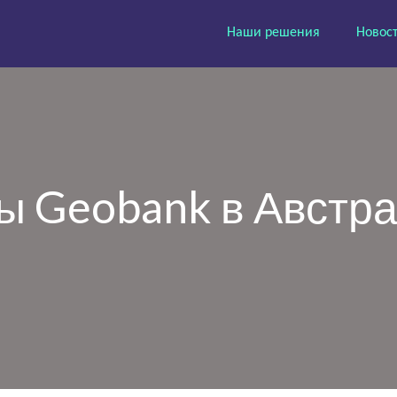
Наши решения
Новос
ы Geobank в Австр