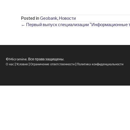
Posted in
Geobank
,
Новости
← Первый выпуск специализации “Информационные те
Posts
navigation
© Micromine. Все права защищены.
|
|
|
О нас
Условия
Ограничение ответственности
Политика конфиденциальности