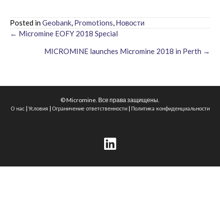
Posted in
Geobank
,
Promotions
,
Новости
← Micromine EOFY 2018 Special
Posts
MICROMINE launches Micromine 2018 in Perth →
navigation
© Micromine. Все права защищены.
|
|
|
О нас
Условия
Ограничение ответственности
Политика конфиденциальности