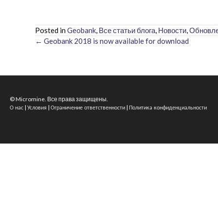
Posted in
Geobank
,
Все статьи блога
,
Новости
,
Обновл
← Geobank 2018 is now available for download
Posts
navigation
© Micromine. Все права защищены.
|
|
|
О нас
Условия
Ограничение ответственности
Политика конфиденциальности