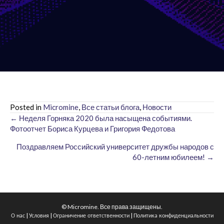
Posted in
Micromine
,
Все статьи блога
,
Новости
← Неделя Горняка 2020 была насыщена событиями.
Posts
Фотоотчет Бориса Курцева и Григория Федотова
navigation
Поздравляем Российский университет дружбы народов с
60-летним юбилеем! →
© Micromine. Все права защищены.
|
|
|
О нас
Условия
Ограничение ответственности
Политика конфиденциальности