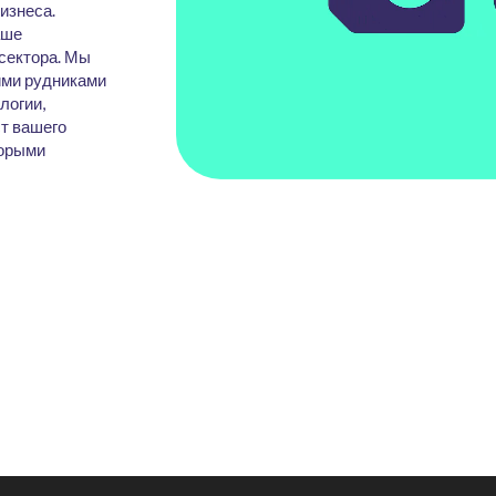
изнеса.
аше
сектора. Мы
ими рудниками
логии,
т вашего
торыми