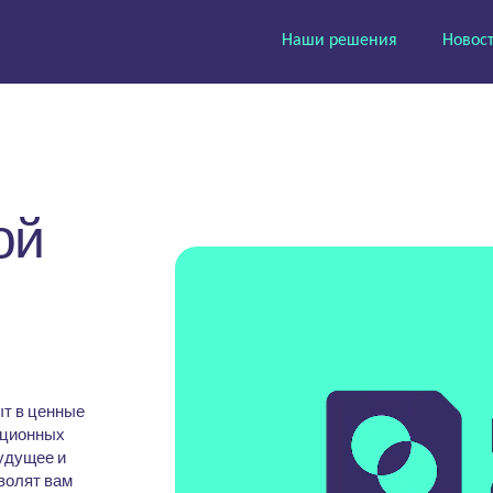
Наши решения
Новос
ой
ыт в ценные
ационных
удущее и
волят вам