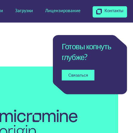
ти
Загрузки
Лицензирование
Контакты
Готовы копнуть
глубже?
Связаться